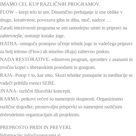
IMAMO CEL KUP RAZLIČNIH PROGRAMOV.
FLOW – krepi telo in um. Dinamično prehajanje iz ene oblike v
drugo, kreativnost, povezava giba in diha, moč, nadzor …
Zaradi intezivnosti programa se um samodejno umiri in pripravi na
zahtevnejše, notranje korake joge.
HATHA- omogoča postopno učenje tehnik joge in vadečega pripravi
za bolj telesno (Flow) ali miselno (Raja) zahtevno prakso.
NADA RESTORATIVE- edinstven program, sprostitev z asanami in
zvočna kopel s tibetanskimi posodami in gongom.
RAJA- Potop v to, kar smo. Skozi tehnike pranajame in meditacije se
vadeči približa esenci SEBE.
JNANA- različni filozofski koncepti.
KARMA- petkovi večeri so namenjeni skupnosti. Organiziramo
različne dogodke, prostovoljni prispevki so namenjeni različnim
dobrodelnim organizacijam ali projektom.
PREPROSTO PRIDI IN PREVERI.
Informacije: info@yogayama.si