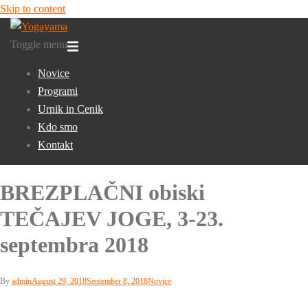
Skip to content
Toggle menu
Novice
Programi
Urnik in Cenik
Kdo smo
Kontakt
BREZPLAČNI obiski
TEČAJEV JOGE, 3-23.
septembra 2018
By
admin
August 29, 2018
September 8, 2018
Novice