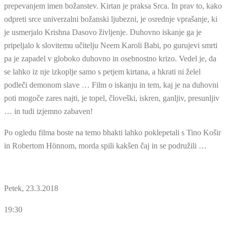
prepevanjem imen božanstev. Kirtan je praksa Srca. In prav to, kako
odpreti srce univerzalni božanski ljubezni, je osrednje vprašanje, ki
je usmerjalo Krishna Dasovo življenje. Duhovno iskanje ga je
pripeljalo k slovitemu učitelju Neem Karoli Babi, po gurujevi smrti
pa je zapadel v globoko duhovno in osebnostno krizo. Vedel je, da
se lahko iz nje izkoplje samo s petjem kirtana, a hkrati ni želel
podleči demonom slave … Film o iskanju in tem, kaj je na duhovni
poti mogoče zares najti, je topel, človeški, iskren, ganljiv, presunljiv
… in tudi izjemno zabaven!
Po ogledu filma boste na temo
bhakti lahko poklepetali s Tino Košir
in Robertom Hönnom, morda spili kakšen čaj in se podružili …
Petek, 23.3.2018
19:30