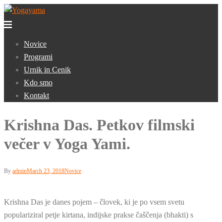
Skip
to
Toggle
content
menu
Novice
Programi
Urnik in Cenik
Kdo smo
Kontakt
Krishna Das. Petkov filmski
večer v Yoga Yami.
By
admin
March 23, 2018
Novice
Krishna Das je danes pojem – človek, ki je po vsem svetu
populariziral petje kirtana, indijske prakse čaščenja (bhakti) s