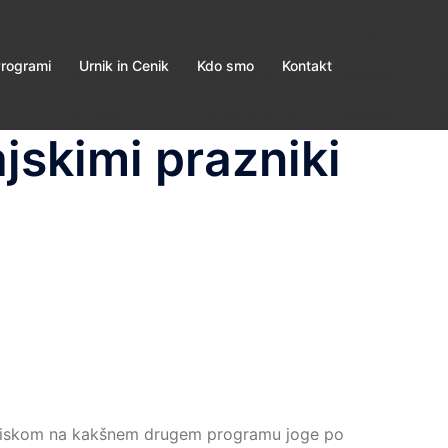
rogrami
Urnik in Cenik
Kdo smo
Kontakt
jskimi prazniki
 obiskom na kakšnem drugem programu joge po